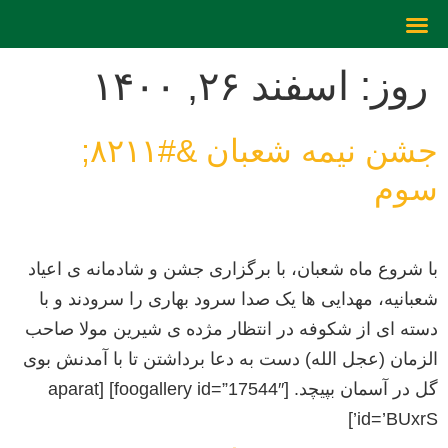
روز:
اسفند ۲۶, ۱۴۰۰
جشن نیمه شعبان &#۸۲۱۱;
سوم
با شروع ماه شعبان، با برگزاری جشن و شادمانه ی اعیاد
شعبانیه، مهدایی ها یک صدا سرود بهاری را سرودند و با
دسته ای از شکوفه در انتظار مژده ی شیرین مولا صاحب
الزمان (عجل الله) دست به دعا برداشتن تا با آمدنش بوی
گل در آسمان بپیچد. [foogallery id=”17544″] [aparat
id=’BUxrS’]