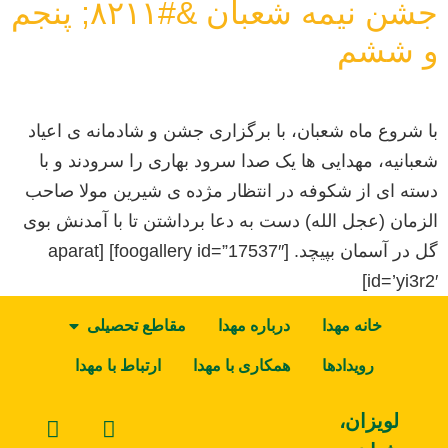
جشن نیمه شعبان &#۸۲۱۱; پنجم
و ششم
با شروع ماه شعبان، با برگزاری جشن و شادمانه ی اعیاد
شعبانیه، مهدایی ها یک صدا سرود بهاری را سرودند و با
دسته ای از شکوفه در انتظار مژده ی شیرین مولا صاحب
الزمان (عجل الله) دست به دعا برداشتن تا با آمدنش بوی
گل در آسمان بپیچد. [foogallery id=”17537″] [aparat
id=’yi3r2′]
خانه مهدا
درباره مهدا
مقاطع تحصیلی
رویدادها
همکاری با مهدا
ارتباط با مهدا
لویزان،